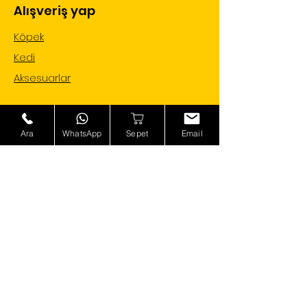
Alışveriş yap
Köpek
Kedi
Aksesuarlar
Ara
WhatsApp
Sepet
Email
Bilgi al
Hakkımızda
İletişim
Sıkça Sorulan Sorular
Özel teklifler mailine gelsin !