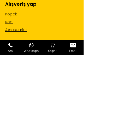
Alışveriş yap
Köpek
Kedi
Aksesuarlar
Ara
WhatsApp
Sepet
Email
Bilgi al
Hakkımızda
İletişim
Sıkça Sorulan Sorular
Özel teklifler mailine gelsin !