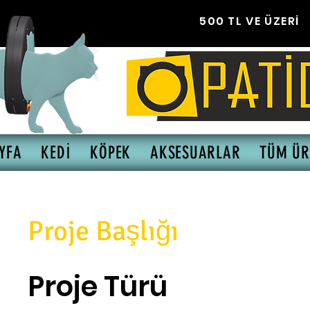
500 TL VE 
YFA
KEDİ
KÖPEK
AKSESUARLAR
TÜM ÜR
Proje Başlığı
Proje Türü