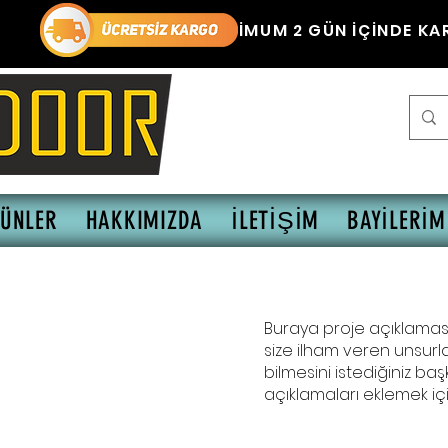
ÜZERİ MAKSİMUM 2 GÜN İÇİNDE KA
ÜNLER
HAKKIMIZDA
İLETİŞİM
BAYİLERİM
Buraya proje açıklaması 
size ilham veren unsurla
bilmesini istediğiniz başka
açıklamaları eklemek içi