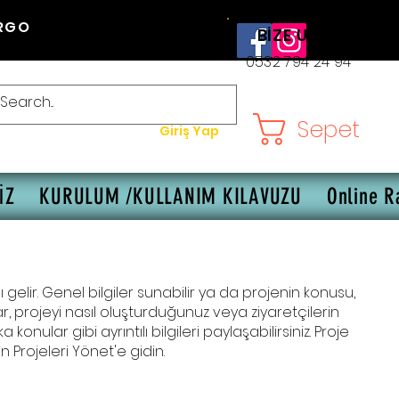
RGO
BİZE ULAŞIN
0532 794 24 94
Sepet
Giriş Yap
İZ
KURULUM /KULLANIM KILAVUZU
Online R
gelir. Genel bilgiler sunabilir ya da projenin konusu,
r, projeyi nasıl oluşturduğunuz veya ziyaretçilerin
 konular gibi ayrıntılı bilgileri paylaşabilirsiniz. Proje
n Projeleri Yönet'e gidin.