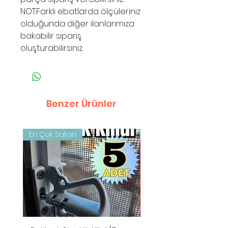
NOT:Farklı ebatlarda ölçüleriniz
olduğunda diğer ilanlarımıza
bakabilir sipariş
oluşturabilirsiniz.
Benzer Ürünler
En Çok Satan
OUTLET ÜRÜN