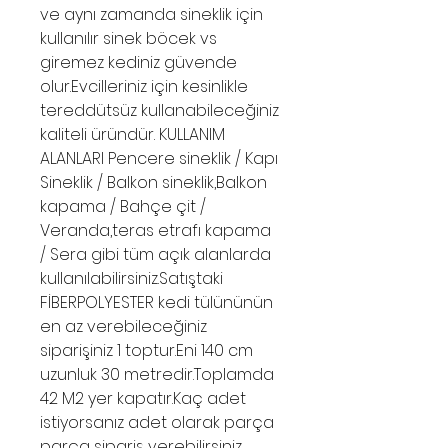
ve aynı zamanda sineklik için
kullanılır sinek böcek vs
giremez kediniz güvende
olur.Evcilleriniz için kesinlikle
tereddütsüz kullanabileceğiniz
kaliteli üründür. KULLANIM
ALANLARI Pencere sineklik / Kapı
Sineklik / Balkon sineklik,Balkon
kapama / Bahçe çit /
Veranda,teras etrafı kapama
/ Sera gibi tüm açık alanlarda
kullanılabilirsiniz.Satıştaki
FİBERPOLYESTER kedi tülününün
en az verebileceğiniz
siparişiniz 1 toptur.Eni 140 cm
uzunluk 30 metredir.Toplamda
42 M2 yer kapatır.Kaç adet
istiyorsanız adet olarak parça
parça sipariş verebilirsiniz.