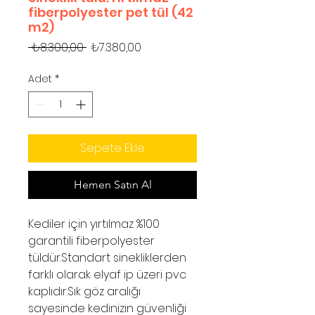
fiberpolyester pet tül (42
m2)
Normal
İndirimli
 ₺8.300,00 
₺7.380,00
Fiyat
Fiyat
Adet
*
Sepete Ekle
Hemen Satın Al
Kediler için yırtılmaz %100
garantili fiberpolyester
tüldür.Standart sinekliklerden
farklı olarak elyaf ip üzeri pvc
kaplıdır.Sık göz aralığı
sayesinde kedinizin güvenliği