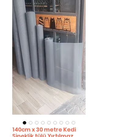
140cm x 30 metre Kedi
Sineklik tülü.Yırtılmaz