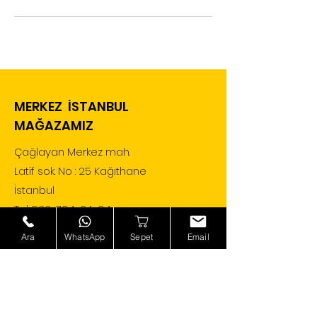
MERKEZ İSTANBUL
MAĞAZAMIZ
Çağlayan Merkez mah.
Latif sok. No : 25 Kağıthane
İstanbul
Tel:
532-794-24-94
Ara
WhatsApp
Sepet
Email
Alışveriş yap
Köpek