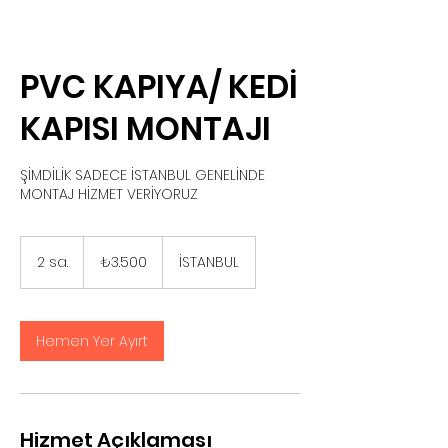
PVC KAPIYA/ KEDİ
KAPISI MONTAJI
ŞİMDİLİK SADECE İSTANBUL GENELİNDE
MONTAJ HİZMET VERİYORUZ
₺3.500
Türk
2 sa.
2
₺3.500
İSTANBUL
lirası
s
a
.
Hemen Yer Ayırt
Hizmet Açıklaması